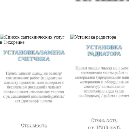
УСТАНОВКА
УСТАНОВКА/ЗАМЕНА
РАДИАТОРА
СЧЕТЧИКА
Прием заявки /выезд на осмотр
составления сметы работ и
Прием заявки/ выезд на осмотр/
материалов (предложение наш
согласование работ (предлагаем
материалов и оборудования
клиенту привезти наш материал с
клиенту)/ согласование
бесплатной доставкой) /клиент
отключения воды (если
согласовывает отключение стояков
необходимо) / работа / расчет
с управляющей компанией/работы/
акт (договор)/ оплата.
Стоимость
Стоимость
от 1500 руб.