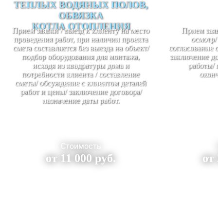
ТЕПЛЫХ ВОДЯНЫХ ПОЛОВ,
ОБВЯЗКА
КОТЛА ОТОПЛЕНИЯ
Прием заявки / выезд к клиенту на место
Прием заяв
проведения работ, при наличии проекта
осмотр/
смета составляется без выезда на объект/
согласование 
подбор оборудования для монтажа,
заключение до
исходя из квадратуры дома и
работы/ 
потребности клиента / составление
оконч
сметы/ обсуждение с клиентом деталей
работ и цены/ заключение договора/
назначение даты работ.
Стоимость
от 11 000 руб.
от 