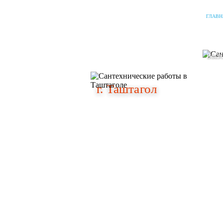
ГЛАВН
г. Таштагол
г. Таштагол