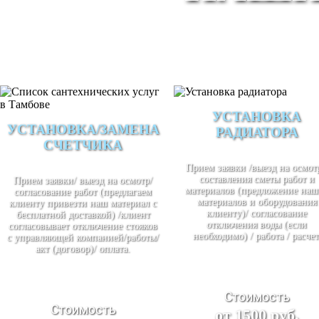
УСТАНОВКА
УСТАНОВКА/ЗАМЕНА
РАДИАТОРА
СЧЕТЧИКА
Прием заявки /выезд на осмотр
составления сметы работ и
Прием заявки/ выезд на осмотр/
материалов (предложение наш
согласование работ (предлагаем
материалов и оборудования
клиенту привезти наш материал с
клиенту)/ согласование
бесплатной доставкой) /клиент
отключения воды (если
согласовывает отключение стояков
необходимо) / работа / расчет
с управляющей компанией/работы/
акт (договор)/ оплата.
Стоимость
Стоимость
от 1500 руб.