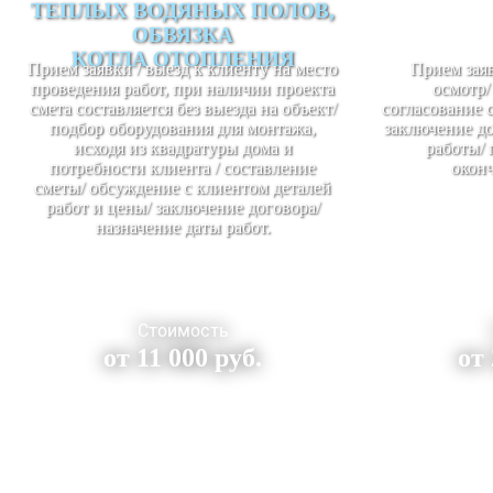
ТЕПЛЫХ ВОДЯНЫХ ПОЛОВ,
ОБВЯЗКА
КОТЛА ОТОПЛЕНИЯ
Прием заявки / выезд к клиенту на место
Прием заяв
проведения работ, при наличии проекта
осмотр/
смета составляется без выезда на объект/
согласование 
подбор оборудования для монтажа,
заключение до
исходя из квадратуры дома и
работы/ 
потребности клиента / составление
оконч
сметы/ обсуждение с клиентом деталей
работ и цены/ заключение договора/
назначение даты работ.
Стоимость
от 11 000 руб.
от 