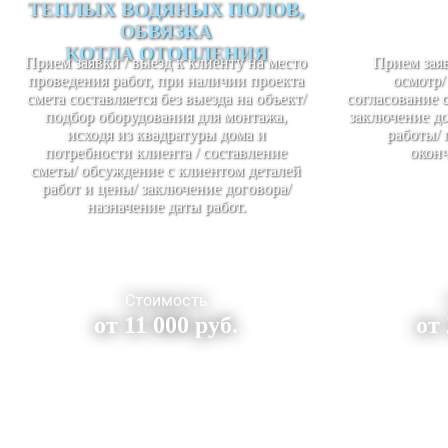
ТЕПЛЫХ ВОДЯНЫХ ПОЛОВ,
ОБВЯЗКА
КОТЛА ОТОПЛЕНИЯ
Прием заявки / выезд к клиенту на место
Прием заяв
проведения работ, при наличии проекта
осмотр/
смета составляется без выезда на объект/
согласование 
подбор оборудования для монтажа,
заключение до
исходя из квадратуры дома и
работы/ 
потребности клиента / составление
оконч
сметы/ обсуждение с клиентом деталей
работ и цены/ заключение договора/
назначение даты работ.
Стоимость
от 11 000 руб.
от 