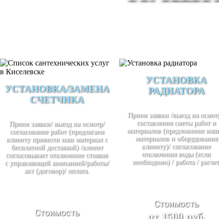
УСТАНОВКА
УСТАНОВКА/ЗАМЕНА
РАДИАТОРА
СЧЕТЧИКА
Прием заявки /выезд на осмотр
составления сметы работ и
Прием заявки/ выезд на осмотр/
материалов (предложение наш
согласование работ (предлагаем
материалов и оборудования
клиенту привезти наш материал с
клиенту)/ согласование
бесплатной доставкой) /клиент
отключения воды (если
согласовывает отключение стояков
необходимо) / работа / расчет
с управляющей компанией/работы/
акт (договор)/ оплата.
Стоимость
Стоимость
от 1500 руб.