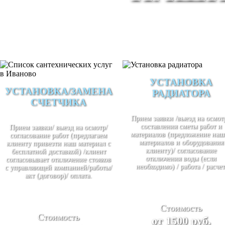
УСТАНОВКА
УСТАНОВКА/ЗАМЕНА
РАДИАТОРА
СЧЕТЧИКА
Прием заявки /выезд на осмотр
составления сметы работ и
Прием заявки/ выезд на осмотр/
материалов (предложение наш
согласование работ (предлагаем
материалов и оборудования
клиенту привезти наш материал с
клиенту)/ согласование
бесплатной доставкой) /клиент
отключения воды (если
согласовывает отключение стояков
необходимо) / работа / расчет
с управляющей компанией/работы/
акт (договор)/ оплата.
Стоимость
Стоимость
от 1500 руб.