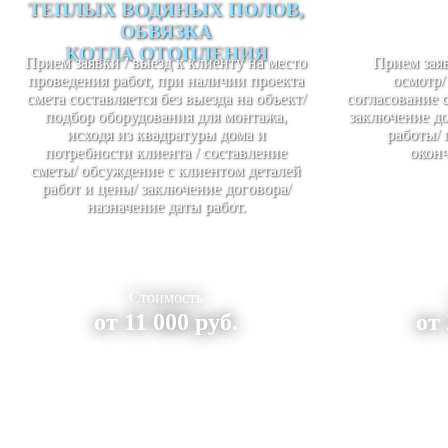
ТЕПЛЫХ ВОДЯНЫХ ПОЛОВ,
ОБВЯЗКА
КОТЛА ОТОПЛЕНИЯ
Прием заявки / выезд к клиенту на место
Прием заяв
проведения работ, при наличии проекта
осмотр/
смета составляется без выезда на объект/
согласование 
подбор оборудования для монтажа,
заключение до
исходя из квадратуры дома и
работы/ 
потребности клиента / составление
оконч
сметы/ обсуждение с клиентом деталей
работ и цены/ заключение договора/
назначение даты работ.
Стоимость
от 11 000 руб.
от 