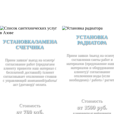
УСТАНОВКА
УСТАНОВКА/ЗАМЕНА
РАДИАТОРА
СЧЕТЧИКА
Прием заявки /выезд на осмотр
составления сметы работ и
Прием заявки/ выезд на осмотр/
материалов (предложение наш
согласование работ (предлагаем
материалов и оборудования
клиенту привезти наш материал с
клиенту)/ согласование
бесплатной доставкой) /клиент
отключения воды (если
согласовывает отключение стояков
необходимо) / работа / расчет
с управляющей компанией/работы/
акт (договор)/ оплата.
Стоимость
Стоимость
от 1500 руб.
от 700 руб.
в зависимости от необходимости