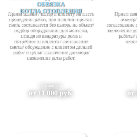
ОБВЯЗКА
КОТЛА ОТОПЛЕНИЯ
Прием заявки / выезд к клиенту на место
Прием заяв
проведения работ, при наличии проекта
осмотр/
смета составляется без выезда на объект/
согласование 
подбор оборудования для монтажа,
заключение до
исходя из квадратуры дома и
работы/ 
потребности клиента / составление
оконч
сметы/ обсуждение с клиентом деталей
работ и цены/ заключение договора/
назначение даты работ.
Стоимость
от 11 000 руб.
от 